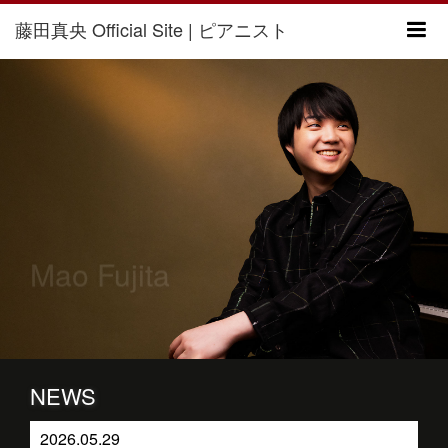
藤田真央 Official Site | ピアニスト
m
Mao Fujita
NEWS
2026.05.29