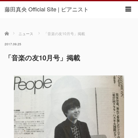
藤田真央 Official Site | ピアニスト
m
ホーム
ニュース
「音楽の友10月号」掲載
2017.09.25
「音楽の友10月号」掲載