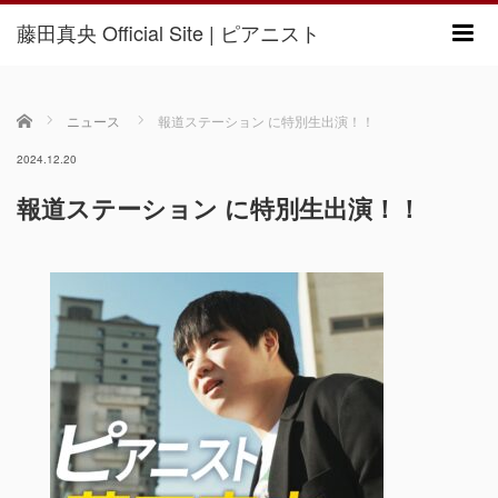
藤田真央 Official Site | ピアニスト
m
ホーム
ニュース
報道ステーション に特別生出演！！
2024.12.20
報道ステーション に特別生出演！！