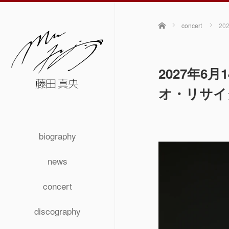
ホーム
concert
2
2027年
オ・リサイ
biography
news
concert
discography